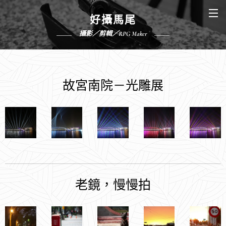
好攝馬尾
攝影／剪輯／RPG Maker
故宮南院－光雕展
老鏡，慢慢拍