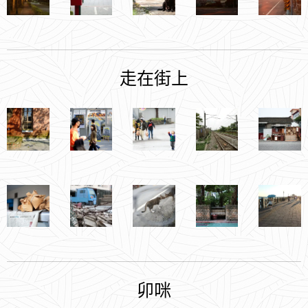
走在街上
卯咪